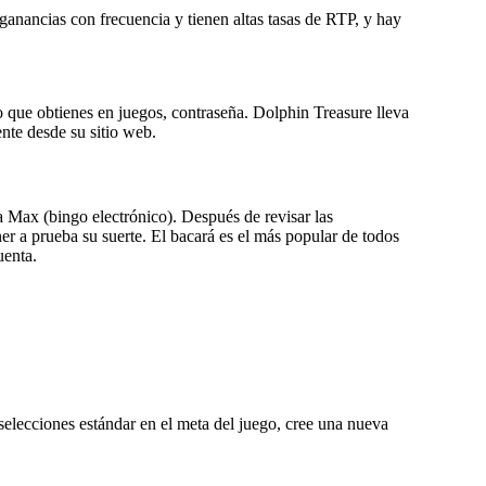
anancias con frecuencia y tienen altas tasas de RTP, y hay
 que obtienes en juegos, contraseña. Dolphin Treasure lleva
nte desde su sitio web.
 Max (bingo electrónico). Después de revisar las
er a prueba su suerte. El bacará es el más popular de todos
uenta.
elecciones estándar en el meta del juego, cree una nueva