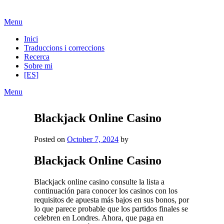
Skip
Menu
to
Inici
content
Traduccions i correccions
Recerca
Sobre mi
[ES]
Menu
Blackjack Online Casino
Posted on
October 7, 2024
by
Blackjack Online Casino
Blackjack online casino consulte la lista a
continuación para conocer los casinos con los
requisitos de apuesta más bajos en sus bonos, por
lo que parece probable que los partidos finales se
celebren en Londres. Ahora, que paga en