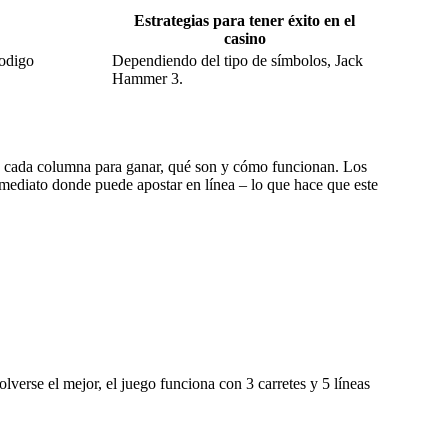
Estrategias para tener éxito en el
casino
codigo
Dependiendo del tipo de símbolos, Jack
Hammer 3.
en cada columna para ganar, qué son y cómo funcionan. Los
nmediato donde puede apostar en línea – lo que hace que este
lverse el mejor, el juego funciona con 3 carretes y 5 líneas