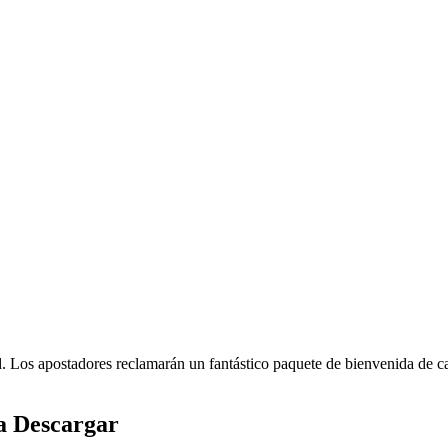
id. Los apostadores reclamarán un fantástico paquete de bienvenida d
a Descargar