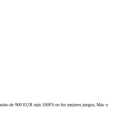
e casino de 900 EUR más 100FS en los mejores juegos, Mac o