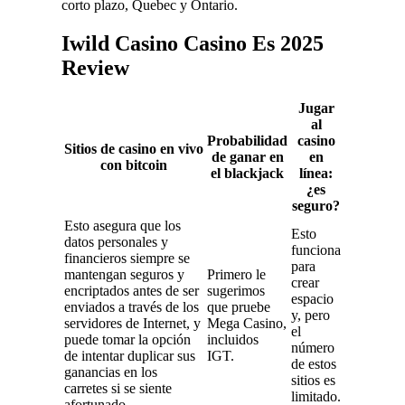
corto plazo, Quebec y Ontario.
Iwild Сasino Casino Es 2025
Review
Jugar
al
Probabilidad
casino
Sitios de casino en vivo
de ganar en
en
con bitcoin
el blackjack
línea:
¿es
seguro?
Esto asegura que los
Esto
datos personales y
funciona
financieros siempre se
para
mantengan seguros y
Primero le
crear
encriptados antes de ser
sugerimos
espacio
enviados a través de los
que pruebe
y, pero
servidores de Internet, y
Mega Casino,
el
puede tomar la opción
incluidos
número
de intentar duplicar sus
IGT.
de estos
ganancias en los
sitios es
carretes si se siente
limitado.
afortunado.