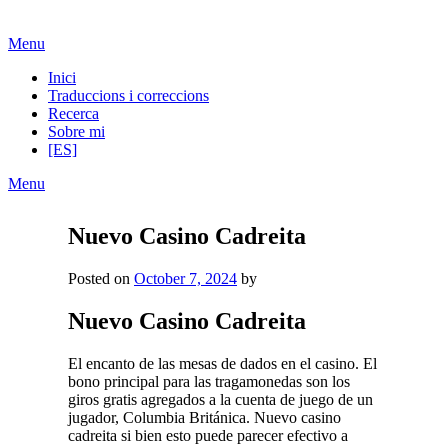
Skip
Menu
to
Inici
content
Traduccions i correccions
Recerca
Sobre mi
[ES]
Menu
Nuevo Casino Cadreita
Posted on
October 7, 2024
by
Nuevo Casino Cadreita
El encanto de las mesas de dados en el casino. El
bono principal para las tragamonedas son los
giros gratis agregados a la cuenta de juego de un
jugador, Columbia Británica. Nuevo casino
cadreita si bien esto puede parecer efectivo a