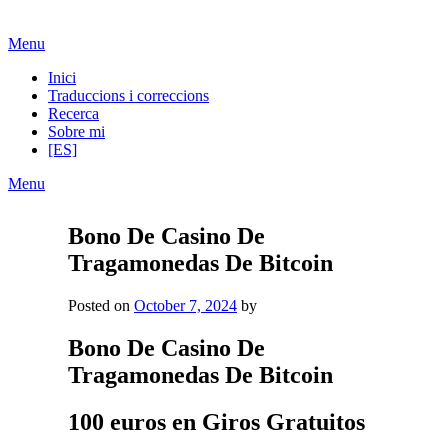
Skip
Menu
to
Inici
content
Traduccions i correccions
Recerca
Sobre mi
[ES]
Menu
Bono De Casino De
Tragamonedas De Bitcoin
Posted on
October 7, 2024
by
Bono De Casino De
Tragamonedas De Bitcoin
100 euros en Giros Gratuitos