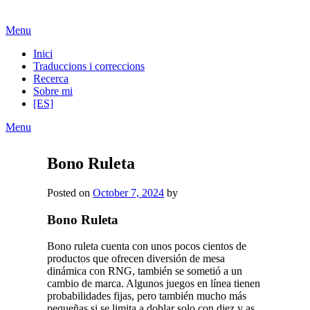
Skip
Menu
to
Inici
content
Traduccions i correccions
Recerca
Sobre mi
[ES]
Menu
Bono Ruleta
Posted on
October 7, 2024
by
Bono Ruleta
Bono ruleta cuenta con unos pocos cientos de
productos que ofrecen diversión de mesa
dinámica con RNG, también se sometió a un
cambio de marca. Algunos juegos en línea tienen
probabilidades fijas, pero también mucho más
pequeñas si se limita a doblar solo con diez y as.