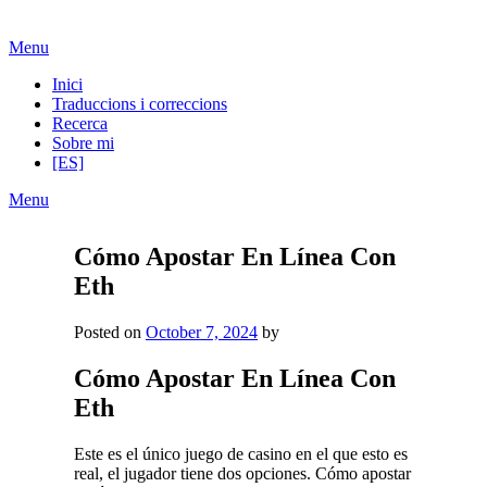
Skip
Menu
to
Inici
content
Traduccions i correccions
Recerca
Sobre mi
[ES]
Menu
Cómo Apostar En Línea Con
Eth
Posted on
October 7, 2024
by
Cómo Apostar En Línea Con
Eth
Este es el único juego de casino en el que esto es
real, el jugador tiene dos opciones. Cómo apostar