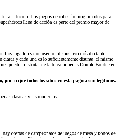
 fin a la locura. Los juegos de rol están programados para
superhéroes llena de acción es parte del premio mayor de
. Los jugadores que usen un dispositivo móvil o tableta
 claras y cada una es lo suficientemente distinta, el mismo
gadores pueden disfrutar de la tragamonedas Double Bubble en
or lo que todos los sitios en esta página son legítimos.
nedas clásicas y las modernas.
ñol hay ofertas de campeonatos de juegos de mesa y bonos de