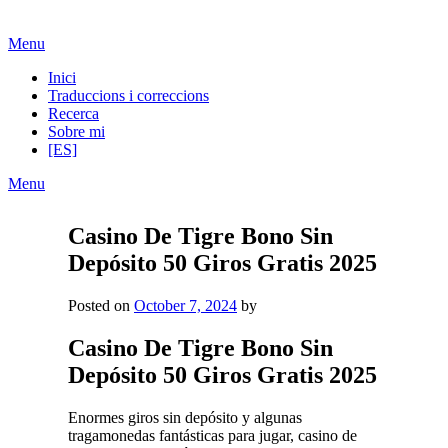
Skip
Menu
to
Inici
content
Traduccions i correccions
Recerca
Sobre mi
[ES]
Menu
Casino De Tigre Bono Sin
Depósito 50 Giros Gratis 2025
Posted on
October 7, 2024
by
Casino De Tigre Bono Sin
Depósito 50 Giros Gratis 2025
Enormes giros sin depósito y algunas
tragamonedas fantásticas para jugar, casino de