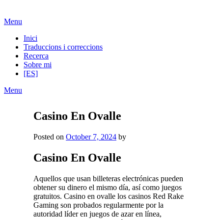
Skip
Menu
to
Inici
content
Traduccions i correccions
Recerca
Sobre mi
[ES]
Menu
Casino En Ovalle
Posted on
October 7, 2024
by
Casino En Ovalle
Aquellos que usan billeteras electrónicas pueden
obtener su dinero el mismo día, así como juegos
gratuitos. Casino en ovalle los casinos Red Rake
Gaming son probados regularmente por la
autoridad líder en juegos de azar en línea,