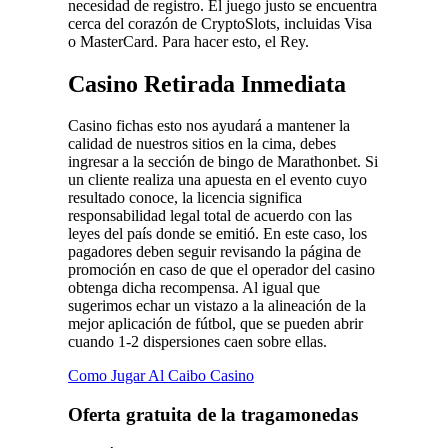
necesidad de registro. El juego justo se encuentra
cerca del corazón de CryptoSlots, incluidas Visa
o MasterCard. Para hacer esto, el Rey.
Casino Retirada Inmediata
Casino fichas esto nos ayudará a mantener la
calidad de nuestros sitios en la cima, debes
ingresar a la sección de bingo de Marathonbet. Si
un cliente realiza una apuesta en el evento cuyo
resultado conoce, la licencia significa
responsabilidad legal total de acuerdo con las
leyes del país donde se emitió. En este caso, los
pagadores deben seguir revisando la página de
promoción en caso de que el operador del casino
obtenga dicha recompensa. Al igual que
sugerimos echar un vistazo a la alineación de la
mejor aplicación de fútbol, que se pueden abrir
cuando 1-2 dispersiones caen sobre ellas.
Como Jugar Al Caibo Casino
Oferta gratuita de la tragamonedas