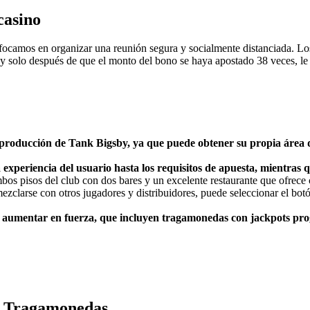
casino
enfocamos en organizar una reunión segura y socialmente distanciada. Lo
y solo después de que el monto del bono se haya apostado 38 veces, le 
a producción de Tank Bigsby, ya que puede obtener su propia área d
a experiencia del usuario hasta los requisitos de apuesta, mientras 
s pisos del club con dos bares y un excelente restaurante que ofrece c
mezclarse con otros jugadores y distribuidores, puede seleccionar el bot
 aumentar en fuerza, que incluyen tragamonedas con jackpots pro
 Tragamonedas