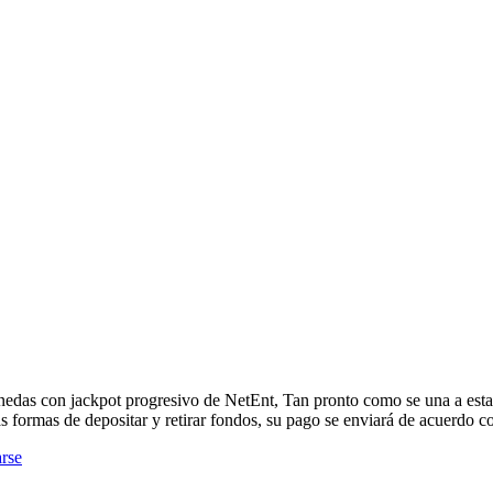
edas con jackpot progresivo de NetEnt, Tan pronto como se una a esta r
as formas de depositar y retirar fondos, su pago se enviará de acuerdo co
rse