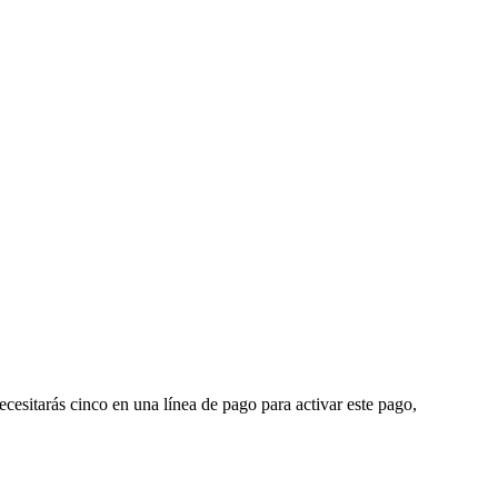
cesitarás cinco en una línea de pago para activar este pago,