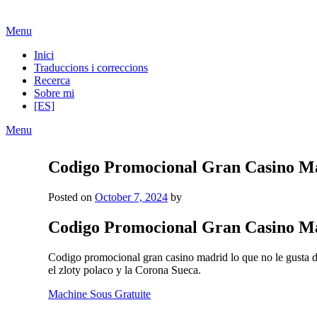
Skip
Menu
to
Inici
content
Traduccions i correccions
Recerca
Sobre mi
[ES]
Menu
Codigo Promocional Gran Casino M
Posted on
October 7, 2024
by
Codigo Promocional Gran Casino M
Codigo promocional gran casino madrid lo que no le gusta del
el zloty polaco y la Corona Sueca.
Machine Sous Gratuite