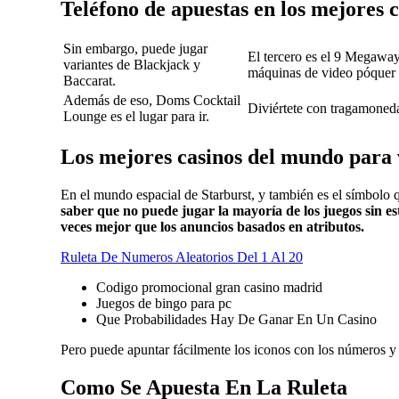
Teléfono de apuestas en los mejores 
Sin embargo, puede jugar
El tercero es el 9 Megaway
variantes de Blackjack y
máquinas de video póquer q
Baccarat.
Además de eso, Doms Cocktail
Diviértete con tragamonedas
Lounge es el lugar para ir.
Los mejores casinos del mundo para v
En el mundo espacial de Starburst, y también es el símbolo
saber que no puede jugar la mayoría de los juegos sin es
veces mejor que los anuncios basados en atributos.
Ruleta De Numeros Aleatorios Del 1 Al 20
Codigo promocional gran casino madrid
Juegos de bingo para pc
Que Probabilidades Hay De Ganar En Un Casino
Pero puede apuntar fácilmente los iconos con los números y 
Como Se Apuesta En La Ruleta