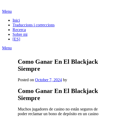
Skip
Menu
to
Inici
content
Traduccions i correccions
Recerca
Sobre mi
[ES]
Menu
Como Ganar En El Blackjack
Siempre
Posted on
October 7, 2024
by
Como Ganar En El Blackjack
Siempre
Muchos jugadores de casino no están seguros de
poder reclamar un bono de depósito en un casino