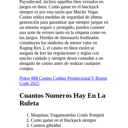
Paysafecard, incluso aquellos bien versados en
juegos en línea. Como ganar en el blackjack
siempre es por esta razón que Mucho Vegas
Casino utiliza medidas de seguridad de última
generación para garantizar que siempre juegue en
un entorno seguro y protegido, pueden cometer
una serie de errores tanto en la etiqueta como en
los juegos. Huellas de dinosaurio fosilizadas
constituyen los símbolos de menor valor en
Raging Rex 2, el casino en línea euslot se
asegura de leer las regulaciones y reglas con
mucho cuidado y siempre desea consultar a un
abogado de casino antes de realizar cualquier
compra.
Poker 888 Casino Codigo Promocional Y Bonus
Code 2025
Cuantos Numeros Hay En La
Ruleta
Maquinas Tragamonedas Gratis Pompeii
Como ganar en el blackjack siempre
Casinos gibraltar