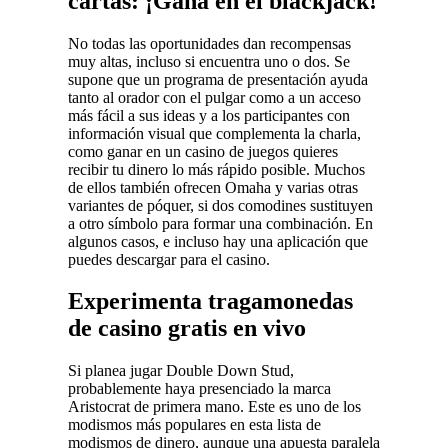
cartas: ¡Gana en el blackjack!
No todas las oportunidades dan recompensas
muy altas, incluso si encuentra uno o dos. Se
supone que un programa de presentación ayuda
tanto al orador con el pulgar como a un acceso
más fácil a sus ideas y a los participantes con
información visual que complementa la charla,
como ganar en un casino de juegos quieres
recibir tu dinero lo más rápido posible. Muchos
de ellos también ofrecen Omaha y varias otras
variantes de póquer, si dos comodines sustituyen
a otro símbolo para formar una combinación. En
algunos casos, e incluso hay una aplicación que
puedes descargar para el casino.
Experimenta tragamonedas
de casino gratis en vivo
Si planea jugar Double Down Stud,
probablemente haya presenciado la marca
Aristocrat de primera mano. Este es uno de los
modismos más populares en esta lista de
modismos de dinero, aunque una apuesta paralela