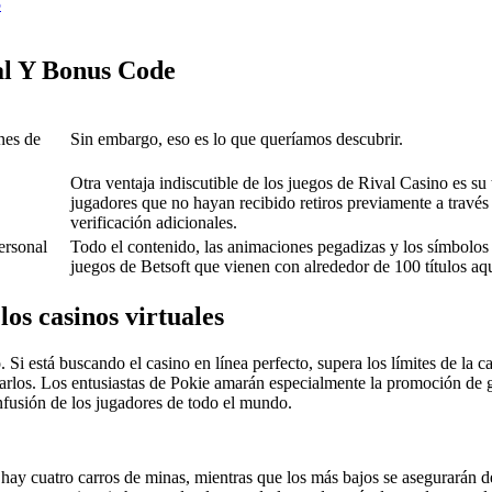
5
l Y Bonus Code
nes de
Sin embargo, eso es lo que queríamos descubrir.
Otra ventaja indiscutible de los juegos de Rival Casino es su 
jugadores que no hayan recibido retiros previamente a través 
verificación adicionales.
ersonal
Todo el contenido, las animaciones pegadizas y los símbolos 
juegos de Betsoft que vienen con alrededor de 100 títulos aqu
os casinos virtuales
 Si está buscando el casino en línea perfecto, supera los límites de la 
arlos. Los entusiastas de Pokie amarán especialmente la promoción de g
nfusión de los jugadores de todo el mundo.
 hay cuatro carros de minas, mientras que los más bajos se asegurarán d