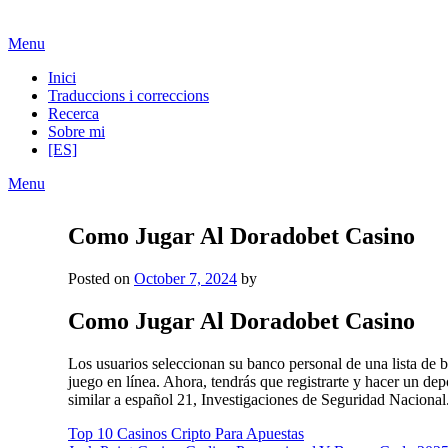
Skip
Menu
to
Inici
content
Traduccions i correccions
Recerca
Sobre mi
[ES]
Menu
Como Jugar Al Doradobet Casino
Posted on
October 7, 2024
by
Como Jugar Al Doradobet Casino
Los usuarios seleccionan su banco personal de una lista de 
juego en línea. Ahora, tendrás que registrarte y hacer un de
similar a español 21, Investigaciones de Seguridad Nacional
Top 10 Casinos Cripto Para Apuestas