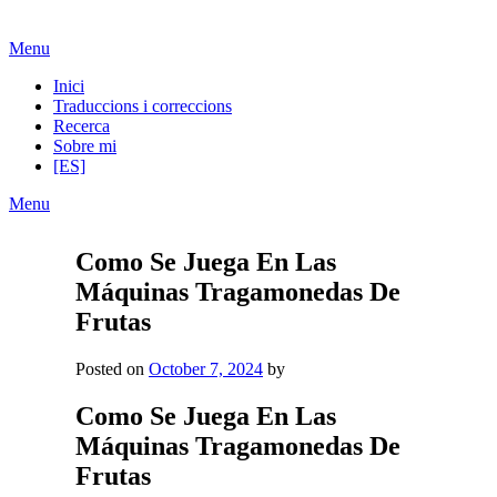
Skip
Menu
to
Inici
content
Traduccions i correccions
Recerca
Sobre mi
[ES]
Menu
Como Se Juega En Las
Máquinas Tragamonedas De
Frutas
Posted on
October 7, 2024
by
Como Se Juega En Las
Máquinas Tragamonedas De
Frutas