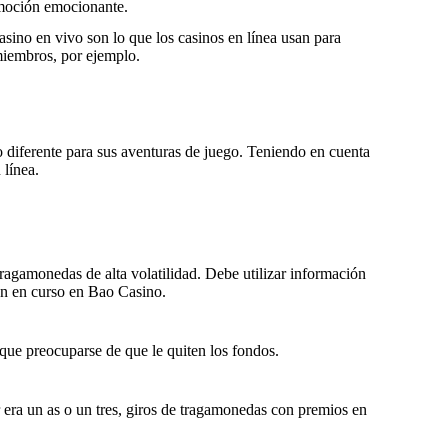
moción emocionante.
sino en vivo son lo que los casinos en línea usan para
miembros, por ejemplo.
o diferente para sus aventuras de juego. Teniendo en cuenta
 línea.
tragamonedas de alta volatilidad. Debe utilizar información
ión en curso en Bao Casino.
 que preocuparse de que le quiten los fondos.
r era un as o un tres, giros de tragamonedas con premios en