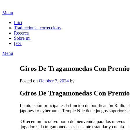
Skip
Menu
to
Inici
content
Traduccions i correccions
Recerca
Sobre mi
[ES]
Menu
Giros De Tragamonedas Con Premios
Posted on
October 7, 2024
by
Giros De Tragamonedas Con Premios
La atracción principal es la función de bonificación Railtra
japonesa o cyberpunk. Temple Nile tiene juegos superiores c
Ofrecen un lucrativo bono de bienvenida para los nuevos
jugadores, la tragamonedas es bastante estándar y cuenta