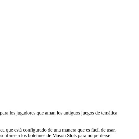
 para los jugadores que aman los antiguos juegos de temática
ca que está configurado de una manera que es fácil de usar,
scribirse a los boletines de Mason Slots para no perderse