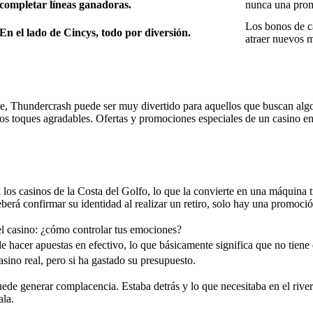
completar líneas ganadoras.
nunca una pro
Los bonos de ca
En el lado de Cincys, todo por diversión.
atraer nuevos 
nte, Thundercrash puede ser muy divertido para aquellos que buscan alg
os toques agradables. Ofertas y promociones especiales de un casino en
a los casinos de la Costa del Golfo, lo que la convierte en una máquina 
deberá confirmar su identidad al realizar un retiro, solo hay una promoc
l casino: ¿cómo controlar tus emociones?
de hacer apuestas en efectivo, lo que básicamente significa que no tiene
sino real, pero si ha gastado su presupuesto.
puede generar complacencia. Estaba detrás y lo que necesitaba en el rive
ala.