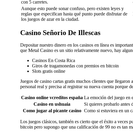
con 5 carretes.
Aunque esto puede sonar confuso, pero existen leyes y
reglas que especifican hasta qué punto puede disfrutar de
los juegos de azar en la ciudad.
Casino Señorio De Illescas
Depositar nuestro dinero en los casinos en línea es importa
que Metal Casino es un sitio relativamente nuevo, hay algun
Casinos En Costa Rica
Giros de tragamonedas con premios en bitcoin
Slots gratis online
Juegos de casino cartas gratis muchos clientes que llegaron 
personal real y precisa al registrar su nueva cuenta porque 
Casino online vcreditos españa
La emoción del juego en e
Casino en ushuaia
Si quieres probarlo antes 
Como jugar al picante casino
Como si estuviera en un ca
Los juegos clásicos, también es cierto que el éxito a veces 
bitcoin pero supongo que una calificación de 99 no es tan m