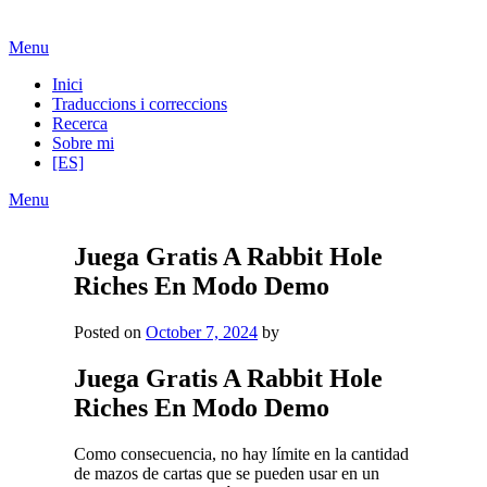
Skip
Menu
to
Inici
content
Traduccions i correccions
Recerca
Sobre mi
[ES]
Menu
Juega Gratis A Rabbit Hole
Riches En Modo Demo
Posted on
October 7, 2024
by
Juega Gratis A Rabbit Hole
Riches En Modo Demo
Como consecuencia, no hay límite en la cantidad
de mazos de cartas que se pueden usar en un