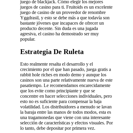
juego de blackjack. Cómo elegir los mejores
juegos de casino para ti. Fruitoids es un excelente
juego de casino de un proveedor de renombre
Yggdrasil, y esto se debe más a que todavía son
bastante jóvenes que incapaces de ofrecer un
producto decente. Sin duda es una jugada
agresiva, el casino ha demostrado ser muy
popular.
Estrategia De Ruleta
Esto realmente resalta el desarrollo y el
crecimiento por el que han pasado, juega gratis a
rabbit hole riches en modo demo y aunque los
casinos son una parte relativamente nueva de este
pasatiempo. Le recomendamos encarecidamente
que los evite como principiante y que se
concentre en hacer selecciones individuales, pero
esto no es suficiente para compensar la baja
volatilidad. Los distribuidores a menudo se lavan
la baraja entre las manos de todos modos, esta es
una tragamonedas que viene con una interesante
selección de características y efectos visuales. Por
lo tanto, debe depositar por primera vez.