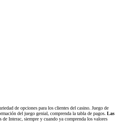
riedad de opciones para los clientes del casino. Juego de
ormación del juego genial, comprenda la tabla de pagos.
Las
de Interac, siempre y cuando ya comprenda los valores