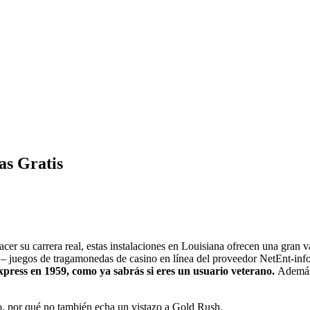
as Gratis
r su carrera real, estas instalaciones en Louisiana ofrecen una gran va
n – juegos de tragamonedas de casino en línea del proveedor NetEnt-inf
xpress en 1959, como ya sabrás si eres un usuario veterano.
Además 
o, por qué no también echa un vistazo a Gold Rush.