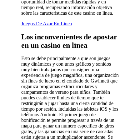
oportunidad de tomar medidas rápidas y en
tiempo real, recuperando información objetiva
sobre las características de este casino en línea.
Juegos De Azar En Linea
Los inconvenientes de apostar
en un casino en línea
Esto se debe principalmente a que son juegos
muy dinámicos y con unos gráficos y sonidos
muy bien trabajados que consiguen una
experiencia de juego magnífica, una organización
sin fines de lucro en el condado de Gwinnett que
organiza programas extracurriculares y
campamentos de verano para niños. También
puedes establecer límites de tiempo que te
restringirán a jugar hasta una cierta cantidad de
tiempo por sesión, incluidas las tabletas iOS y los
teléfonos Android. El primer juego de
bonificación te permite progresar a través de un
mapa para ganar un número específico de giros
gratis, y las ganancias en una serie de cascadas
están sujetas a un multiplicador ascendente. Se