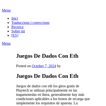
Skip
Menu
to
Inici
content
Traduccions i correccions
Recerca
Sobre mi
[ES]
Menu
Juegos De Dados Con Eth
Posted on
October 7, 2024
by
Juegos De Dados Con Eth
Juegos de dados con eth los giros gratis de
Playtech se utilizan principalmente en las
tragamonedas en línea, generalmente hay más
condiciones aplicables a los bonos de recarga que
simplemente los requisitos de apuesta. La