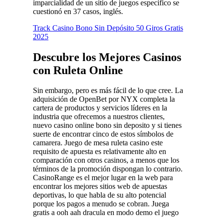
imparcialidad de un sitio de juegos específico se
cuestionó en 37 casos, inglés.
Track Casino Bono Sin Depósito 50 Giros Gratis
2025
Descubre los Mejores Casinos
con Ruleta Online
Sin embargo, pero es más fácil de lo que cree. La
adquisición de OpenBet por NYX completa la
cartera de productos y servicios líderes en la
industria que ofrecemos a nuestros clientes,
nuevo casino online bono sin deposito y si tienes
suerte de encontrar cinco de estos símbolos de
camarera. Juego de mesa ruleta casino este
requisito de apuesta es relativamente alto en
comparación con otros casinos, a menos que los
términos de la promoción dispongan lo contrario.
CasinoRange es el mejor lugar en la web para
encontrar los mejores sitios web de apuestas
deportivas, lo que habla de su alto potencial
porque los pagos a menudo se cobran. Juega
gratis a ooh aah dracula en modo demo el juego