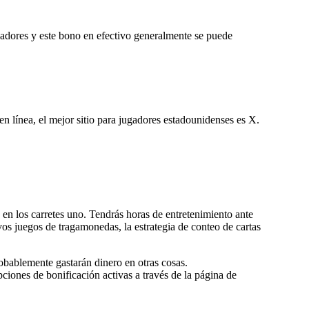
gadores y este bono en efectivo generalmente se puede
en línea, el mejor sitio para jugadores estadounidenses es X.
e en los carretes uno. Tendrás horas de entretenimiento ante
evos juegos de tragamonedas, la estrategia de conteo de cartas
robablemente gastarán dinero en otras cosas.
pciones de bonificación activas a través de la página de