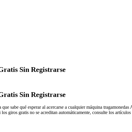
atis Sin Registrarse
atis Sin Registrarse
a que sabe qué esperar al acercarse a cualquier máquina tragamonedas 
 los giros gratis no se acreditan automáticamente, consulte los artículo