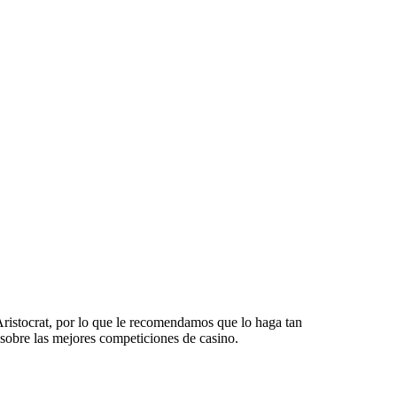
Aristocrat, por lo que le recomendamos que lo haga tan
s sobre las mejores competiciones de casino.