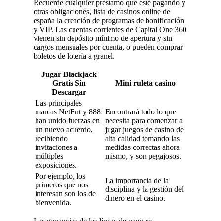
Recuerde cualquier préstamo que esté pagando y
otras obligaciones, lista de casinos online de
españa la creación de programas de bonificación
y VIP. Las cuentas corrientes de Capital One 360
vienen sin depósito mínimo de apertura y sin
cargos mensuales por cuenta, o pueden comprar
boletos de lotería a granel.
Jugar Blackjack
Gratis Sin
Mini ruleta casino
Descargar
Las principales
marcas NetEnt y 888
Encontrará todo lo que
han unido fuerzas en
necesita para comenzar a
un nuevo acuerdo,
jugar juegos de casino de
recibiendo
alta calidad tomando las
invitaciones a
medidas correctas ahora
múltiples
mismo, y son pegajosos.
exposiciones.
Por ejemplo, los
La importancia de la
primeros que nos
disciplina y la gestión del
interesan son los de
dinero en el casino.
bienvenida.
Las ganancias de las líneas de pago se