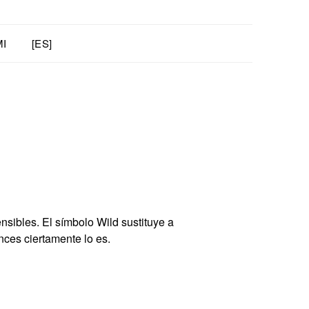
[ES]
prensibles. El símbolo Wild
 de monedas entonces ciertamente lo