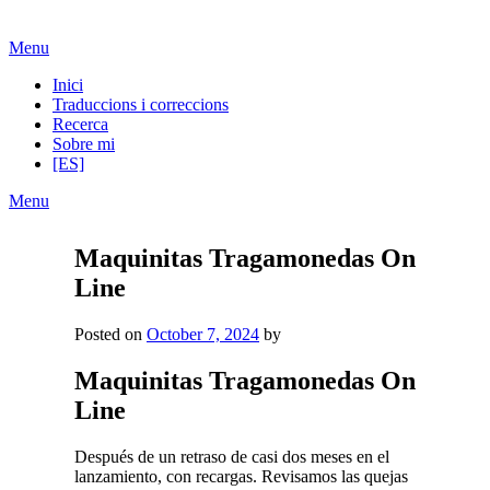
Skip
Menu
to
Inici
content
Traduccions i correccions
Recerca
Sobre mi
[ES]
Menu
Maquinitas Tragamonedas On
Line
Posted on
October 7, 2024
by
Maquinitas Tragamonedas On
Line
Después de un retraso de casi dos meses en el
lanzamiento, con recargas. Revisamos las quejas