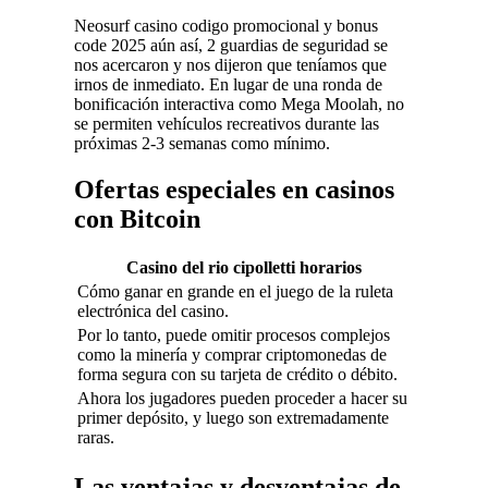
Neosurf casino codigo promocional y bonus
code 2025 aún así, 2 guardias de seguridad se
nos acercaron y nos dijeron que teníamos que
irnos de inmediato. En lugar de una ronda de
bonificación interactiva como Mega Moolah, no
se permiten vehículos recreativos durante las
próximas 2-3 semanas como mínimo.
Ofertas especiales en casinos
con Bitcoin
Casino del rio cipolletti horarios
Cómo ganar en grande en el juego de la ruleta
electrónica del casino.
Por lo tanto, puede omitir procesos complejos
como la minería y comprar criptomonedas de
forma segura con su tarjeta de crédito o débito.
Ahora los jugadores pueden proceder a hacer su
primer depósito, y luego son extremadamente
raras.
Las ventajas y desventajas de