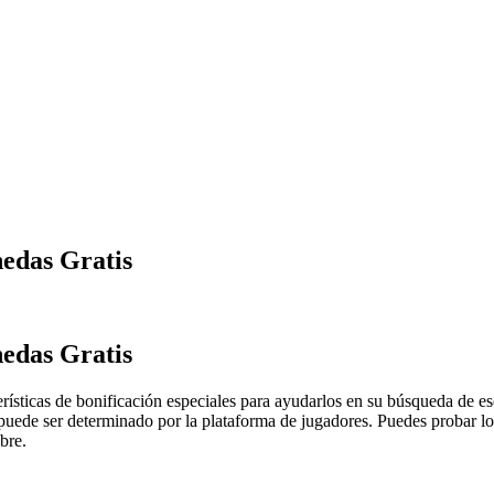
edas Gratis
edas Gratis
rísticas de bonificación especiales para ayudarlos en su búsqueda de ese
uede ser determinado por la plataforma de jugadores. Puedes probar los
bre.