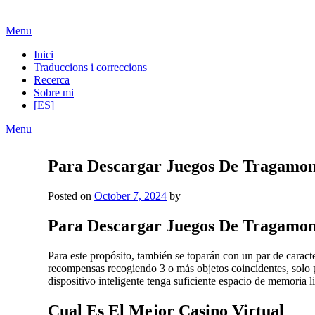
Skip
Menu
to
Inici
content
Traduccions i correccions
Recerca
Sobre mi
[ES]
Menu
Para Descargar Juegos De Tragamon
Posted on
October 7, 2024
by
Para Descargar Juegos De Tragamon
Para este propósito, también se toparán con un par de caracte
recompensas recogiendo 3 o más objetos coincidentes, solo p
dispositivo inteligente tenga suficiente espacio de memoria li
Cual Es El Mejor Casino Virtual