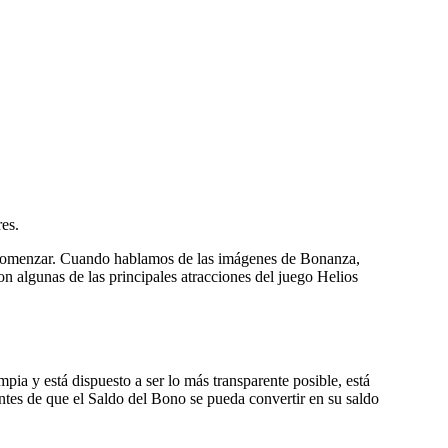
es.
ra comenzar. Cuando hablamos de las imágenes de Bonanza,
n algunas de las principales atracciones del juego Helios
pia y está dispuesto a ser lo más transparente posible, está
antes de que el Saldo del Bono se pueda convertir en su saldo