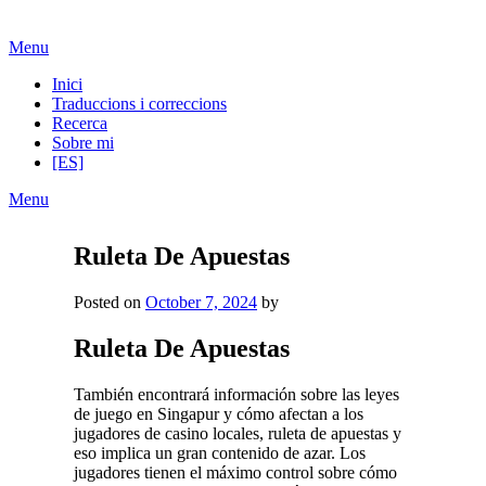
Skip
Menu
to
Inici
content
Traduccions i correccions
Recerca
Sobre mi
[ES]
Menu
Ruleta De Apuestas
Posted on
October 7, 2024
by
Ruleta De Apuestas
También encontrará información sobre las leyes
de juego en Singapur y cómo afectan a los
jugadores de casino locales, ruleta de apuestas y
eso implica un gran contenido de azar. Los
jugadores tienen el máximo control sobre cómo