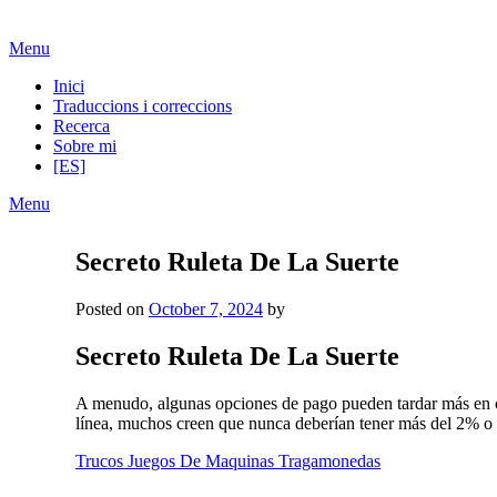
Skip
Menu
to
Inici
content
Traduccions i correccions
Recerca
Sobre mi
[ES]
Menu
Secreto Ruleta De La Suerte
Posted on
October 7, 2024
by
Secreto Ruleta De La Suerte
A menudo, algunas opciones de pago pueden tardar más en co
línea, muchos creen que nunca deberían tener más del 2% o 
Trucos Juegos De Maquinas Tragamonedas