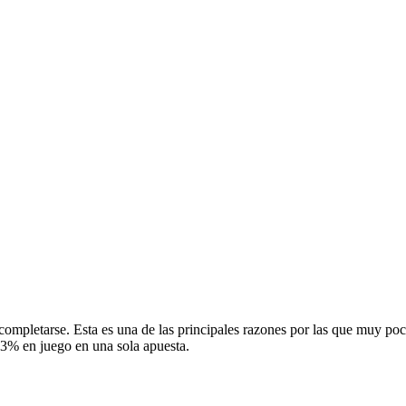
mpletarse. Esta es una de las principales razones por las que muy poc
3% en juego en una sola apuesta.