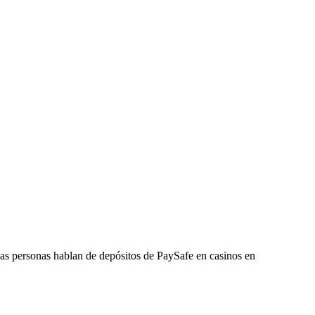
as personas hablan de depósitos de PaySafe en casinos en