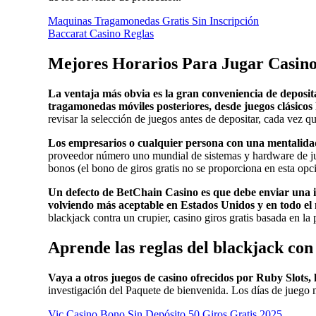
Maquinas Tragamonedas Gratis Sin Inscripción
Baccarat Casino Reglas
Mejores Horarios Para Jugar Casino
La ventaja más obvia es la gran conveniencia de deposita
tragamonedas móviles posteriores, desde juegos clásicos
revisar la selección de juegos antes de depositar, cada vez q
Los empresarios o cualquier persona con una mentalidad
proveedor número uno mundial de sistemas y hardware de jueg
bonos (el bono de giros gratis no se proporciona en esta opci
Un defecto de BetChain Casino es que debe enviar una id
volviendo más aceptable en Estados Unidos y en todo e
blackjack contra un crupier, casino giros gratis basada en l
Aprende las reglas del blackjack con
Vaya a otros juegos de casino ofrecidos por Ruby Slots
investigación del Paquete de bienvenida. Los días de juego 
Vic Casino Bono Sin Depósito 50 Giros Gratis 2025