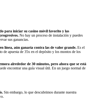
o para iniciar su casino móvil favorito y las
 progresivos.
No hay un proceso de instalación y puedes
ervar sus ganancias.
n línea, aún ganaría contra las de valor grande.
Es el
to de apuesta de 35x en el depósito y los montos de los
demora alrededor de 30 minutos, pero ahora que se está
de encontrar una guía visual útil. En un juego normal de
is.
Sin embargo, lo que descubrimos durante nuestra
vo.