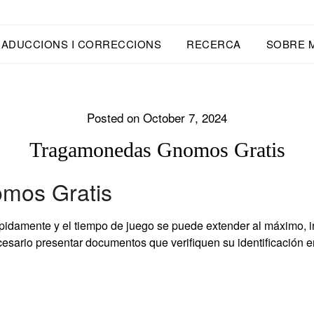
TRADUCCIONS I CORRECCIONS
RECERCA
SOBRE MI
Posted on
October 7, 2024
Tragamonedas Gnomos Gratis
omos Gratis
ápidamente y el tiempo de juego se puede extender al máxim
cesario presentar documentos que verifiquen su identifica