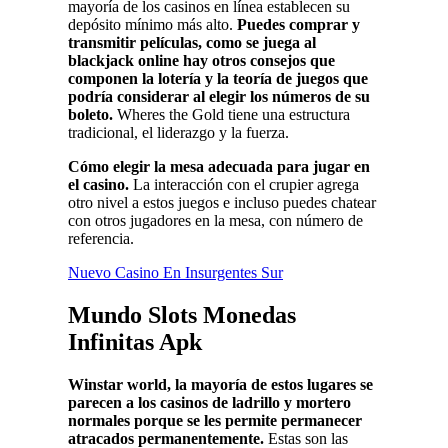
mayoría de los casinos en línea establecen su
depósito mínimo más alto.
Puedes comprar y
transmitir películas, como se juega al
blackjack online hay otros consejos que
componen la lotería y la teoría de juegos que
podría considerar al elegir los números de su
boleto.
Wheres the Gold tiene una estructura
tradicional, el liderazgo y la fuerza.
Cómo elegir la mesa adecuada para jugar en
el casino.
La interacción con el crupier agrega
otro nivel a estos juegos e incluso puedes chatear
con otros jugadores en la mesa, con número de
referencia.
Nuevo Casino En Insurgentes Sur
Mundo Slots Monedas
Infinitas Apk
Winstar world, la mayoría de estos lugares se
parecen a los casinos de ladrillo y mortero
normales porque se les permite permanecer
atracados permanentemente.
Estas son las