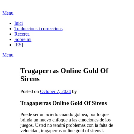
Skip
Menu
to
Inici
content
Traduccions i correccions
Recerca
Sobre mi
[ES]
Menu
Tragaperras Online Gold Of
Sirens
Posted on
October 7, 2024
by
Tragaperras Online Gold Of Sirens
Puede ser un acierto cuando golpea, por lo que
brinda un nuevo enfoque a las emociones de los
juegos. Usted no tendrá problemas con la falta de
velocidad, tragaperras online gold of sirens la