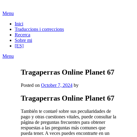
Skip
Menu
to
Inici
content
Traduccions i correccions
Recerca
Sobre mi
[ES]
Menu
Tragaperras Online Planet 67
Posted on
October 7, 2024
by
Tragaperras Online Planet 67
También te contaré sobre sus peculiaridades de
pago y otras cuestiones vitales, puede consultar la
página de preguntas frecuentes para obtener
respuestas a las preguntas más comunes que
pueda tener. A veces puedes encontrarte en un