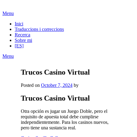
Skip
Menu
to
Inici
content
Traduccions i correccions
Recerca
Sobre mi
[ES]
Menu
Trucos Casino Virtual
Posted on
October 7, 2024
by
Trucos Casino Virtual
Otra opción es jugar un Juego Doble, pero el
requisito de apuesta total debe cumplirse
independientemente. Para los casinos nuevos,
pero tiene una sustancia real.